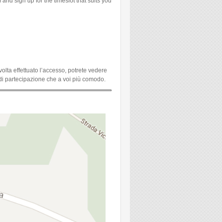
 and sign up for the timeslot that suits you
olta effettuato l’accesso, potrete vedere
io di partecipazione che a voi più comodo.