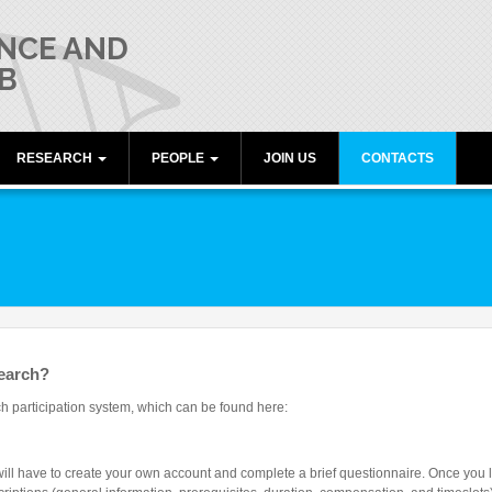
NCE AND
B
RESEARCH
PEOPLE
JOIN US
CONTACTS
umiati
Publications
Director
Research lines
Members
Collaborations
Alumni
Funding
Freeware resources
search?
Teaching
h participation system, which can be found here:
u will have to create your own account and complete a brief questionnaire. Once you lo