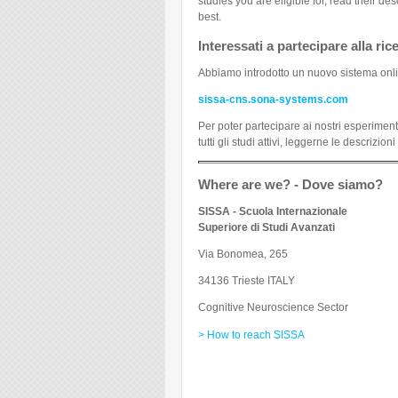
studies you are eligible for, read their de
best.
Interessati a partecipare alla ric
Abbiamo introdotto un nuovo sistema onlin
sissa-cns.sona-systems.com
Per poter partecipare ai nostri esperiment
tutti gli studi attivi, leggerne le descrizi
Where are we? - Dove siamo?
SISSA - Scuola Internazionale
Superiore di Studi Avanzati
Via Bonomea, 265
34136 Trieste ITALY
Cognitive Neuroscience Sector
> How to reach SISSA